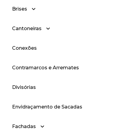
Brises
Cantoneiras
— Brise Curvado
Conexões
— Brises
— Cantoneiras Abas Desiguais
Contramarcos e Arremates
— Cantoneiras Abas Iguais
Divisórias
Envidraçamento de Sacadas
Fachadas