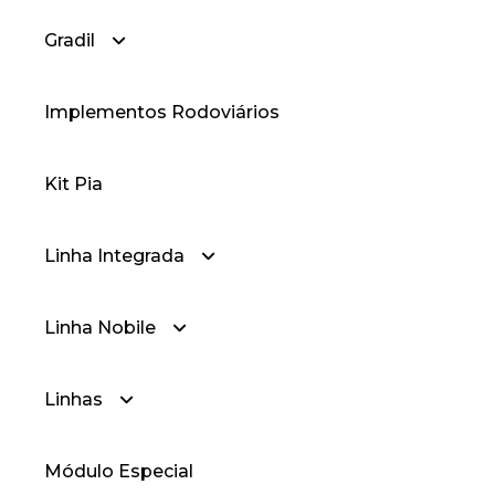
Gradil
— Fachadas Cortina
Implementos Rodoviários
— Fachadas Style
— Gradil
Kit Pia
— Gradil Prime
Linha Integrada
Linha Nobile
— Linha Integrada
Linhas
— Linha Integrada Nobile 2.5
— Nobile 2.0
Módulo Especial
— Linha Integrada Nobile 3.2
— Nobile 2.5
— Linha 25