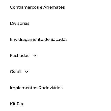
Contramarcos e Arremates
— Cantoneiras Abas Iguais
Divisórias
Envidraçamento de Sacadas
Fachadas
Gradil
— Fachadas Cortina
Implementos Rodoviários
— Fachadas Style
— Gradil
Kit Pia
— Gradil Prime