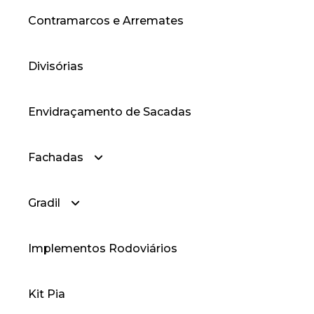
Contramarcos e Arremates
— Cantoneiras Abas Iguais
Divisórias
Envidraçamento de Sacadas
Fachadas
Gradil
— Fachadas Cortina
Implementos Rodoviários
— Fachadas Style
— Gradil
Kit Pia
— Gradil Prime