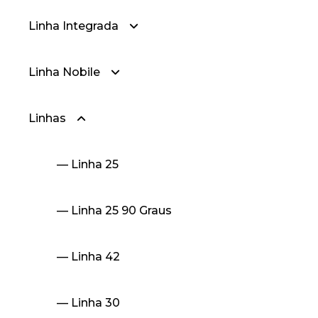
Linha Integrada
Linha Nobile
— Linha Integrada
Linhas
— Linha Integrada Nobile 2.5
— Nobile 2.0
— Linha Integrada Nobile 3.2
— Nobile 2.5
— Linha 25
— Nobile 3.2
— Linha 25 90 Graus
— Linha 42
— Linha 30