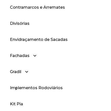
Contramarcos e Arremates
— Cantoneiras Abas Iguais
Divisórias
Envidraçamento de Sacadas
Fachadas
Gradil
— Fachadas Cortina
Implementos Rodoviários
— Fachadas Style
— Gradil
Kit Pia
— Gradil Prime