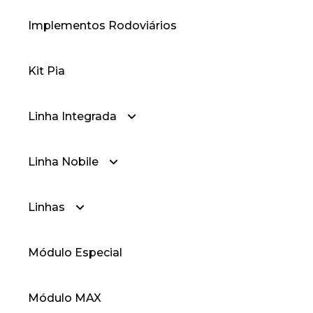
Implementos Rodoviários
— Gradil
Kit Pia
— Gradil Prime
Linha Integrada
Linha Nobile
— Linha Integrada
Linhas
— Linha Integrada Nobile 2.5
— Nobile 2.0
Módulo Especial
— Linha Integrada Nobile 3.2
— Nobile 2.5
— Linha 25
Módulo MAX
— Nobile 3.2
— Linha 25 90 Graus