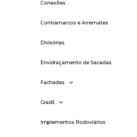
Conexões
— Box-Frisado
— Brises
— Cantoneiras Abas
Desiguais
Contramarcos e Arremates
— Cantoneiras Abas Iguais
Divisórias
Envidraçamento de Sacadas
Fachadas
Gradil
— Fachadas Cortina
Implementos Rodoviários
— Fachadas Style
— Gradil