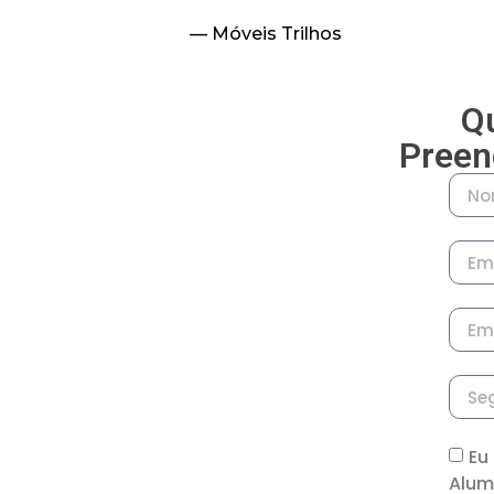
— Móveis Trilhos
Qu
Preen
Eu
Alum