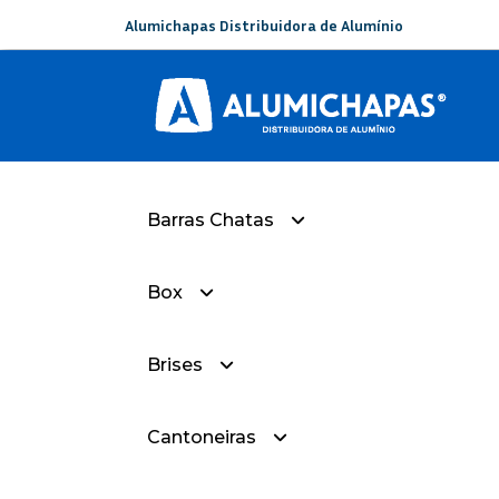
Alumichapas Distribuidora de Alumínio
Barras Chatas
Box
— Barra Chata Com Raios
Brises
— Box-Sorobox-Liso
Cantoneiras
— Box-Sorobox-Frisado
— Brise Curvado