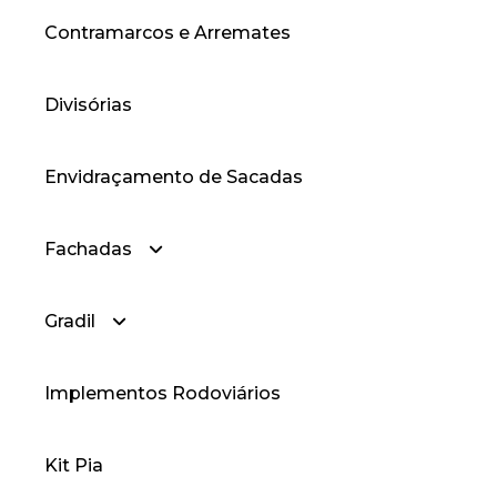
Contramarcos e Arremates
— Cantoneiras Abas Iguais
Divisórias
Envidraçamento de Sacadas
Fachadas
Gradil
— Fachadas Cortina
Implementos Rodoviários
— Fachadas Style
— Gradil
Kit Pia
— Gradil Prime