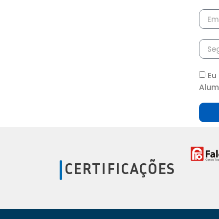
— Móveis Portas 90 Graus
— Móveis Puxadores
Eu
— Móveis Testeira
Alum
— Móveis Trilhos
CERTIFICAÇÕES