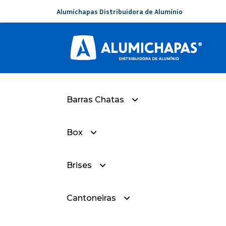
Alumichapas Distribuidora de Alumínio
Barras Chatas
Box
— Barra Chata Com Raios
Brises
— Box-Sorobox-Liso
Cantoneiras
— Box-Sorobox-Frisado
— Brise Curvado