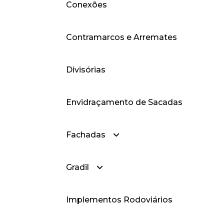
Conexões
— Box-Frisado
— Brises
— Cantoneiras Abas
Desiguais
Contramarcos e Arremates
— Cantoneiras Abas Iguais
Divisórias
Envidraçamento de Sacadas
Fachadas
Gradil
— Fachadas Cortina
Implementos Rodoviários
— Fachadas Style
— Gradil