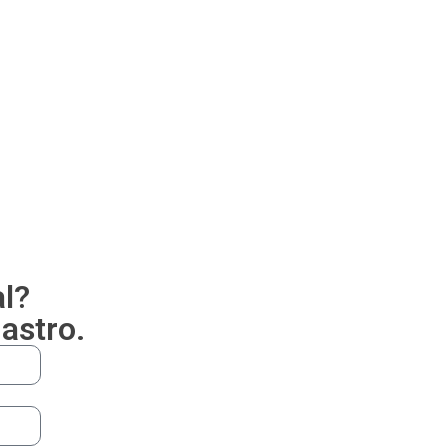
al?
astro.