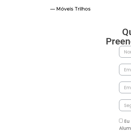
— Móveis Trilhos
Qu
Preen
Eu
Alum