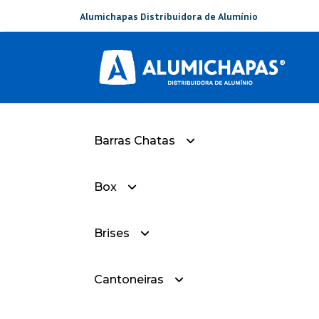
Alumichapas Distribuidora de Alumínio
Barras Chatas
Box
— Barra Chata Com Raios
Brises
— Box-Sorobox-Liso
Cantoneiras
— Box-Sorobox-Frisado
— Brise Curvado