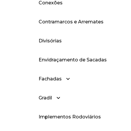
Conexões
— Box-Frisado
— Brises
— Cantoneiras Abas
Desiguais
Contramarcos e Arremates
— Cantoneiras Abas Iguais
Divisórias
Envidraçamento de Sacadas
Fachadas
Gradil
— Fachadas Cortina
Implementos Rodoviários
— Fachadas Style
— Gradil